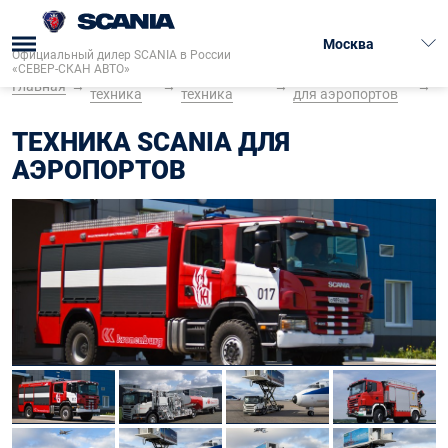
Москва
Официальный дилер SCANIA в России
«СЕВЕР-СКАН АВТО»
Грузовая
Специальная
Техника Scania
Главная
→
→
→
→
техника
техника
для аэропортов
ТЕХНИКА SCANIA ДЛЯ
АЭРОПОРТОВ