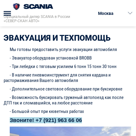
Москва
Официальный дилер SCANIA в России
«СЕВЕР-СКАН АВТО»
Главная
→
Сервис
→
Эвакуация и техпомощь
→
ЭВАКУАЦИЯ И ТЕХПОМОЩЬ
Мы готовы предоставить услуги эвакуации автомобиля
- Эвакуатор оборудован установкой BROBB
- Три лебедки с тяговым усилием 6 тонн 15 тонн 30 тонн
- В наличие пневмоинструмент для снятия кардана и
растормаживания Вашего автомобиля
- Дополнительное световое оборудование при буксировке
- Возможность буксировать груженый автопоезд как после
ДТП так и сломавшийся, на любое расстояние
- Большой опыт при кюветных работах
Звоните! +7 (921) 963 66 06