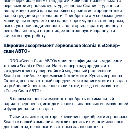
вышеперечисленным стандартам. Если ваш бизнес связан с
перевозкой зерновых культур, зерновоз Скания – удачный
вклад инвестиций для дальнейшего развития и процветания
вашей трудовой деятельности. Приобретая эту сверхмощную
машину, вы получаете три главных преимущества: во-первых,
высокую производительность, во-вторых, гарантированную
рентабельность, а в-третьих, ее постоянную исправную и
качественную работу.
Широкий ассортимент зерновозов Scania в «Север-
скан АВТО»
ООО «Север-Скан АВТО» является официальным дилером
техники Scania в России. Наш концерн рад предложить
каждому клиенту широчайший модельный ряд техники
Scania по наиболее приемлемой стоимости. Купить зерновоз
Скания, цена на который определяется в зависимости от задач
и требований, поставленных клиентом, всегда возможно в
«Север-Скан АВТО».
В нашем салоне вы сможете подобрать оптимальный
вариант зерновоза, исходя из своих финансовых возможностей
и функциональных задач.
Тысячи клиентов, которые решились приобрести зерновозы
Scania в нашей компании, смогли оценить их многочисленные
достоинства, основные из которых заключаются в: