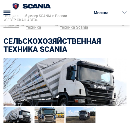
Москва
Официальный дилер SCANIA в России
«СЕВЕР-СКАН АВТО»
Грузовая
Сельскохозяйственная
Главная
→
→
→
техника
техника Scania
СЕЛЬСКОХОЗЯЙСТВЕННАЯ
ТЕХНИКА SCANIA