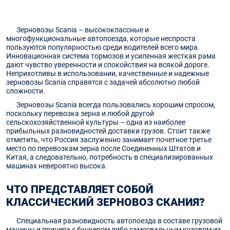
Зерновозы Scania – высококлассные и
многофункциональные автопоезда, которые неспроста
пользуются популярностью среди водителей всего мира.
Инновационная система тормозов и усиленная жесткая рама
дают чувство уверенности и спокойствия на всякой дороге.
Неприхотливы в использовании, качественные и надежные
зерновозы Scania справятся с задачей абсолютно любой
сложности.
Зерновозы Scania всегда пользовались хорошим спросом,
поскольку перевозка зерна и любой другой
сельскохозяйственной культуры – одна из наиболее
прибыльных разновидностей доставки грузов. Стоит также
отметить, что Россия заслуженно занимает почетное третье
место по перевозкам зерна после Соединенных Штатов и
Китая, а следовательно, потребность в специализированных
машинах невероятно высока.
ЧТО ПРЕДСТАВЛЯЕТ СОБОЙ
КЛАССИЧЕСКИЙ ЗЕРНОВОЗ СКАНИЯ?
Специальная разновидность автопоезда в составе грузовой
машины и прицепа с бункером либо самосвальным кузовом из