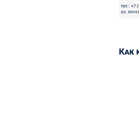
тел.:
+7 
эл. почта
Как 