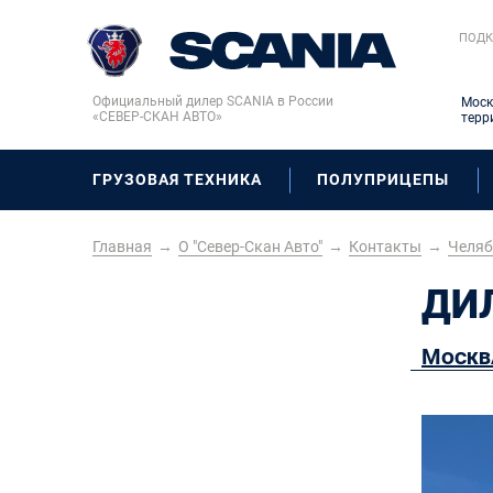
ПОДК
Официальный дилер SCANIA в России
Моск
«СЕВЕР-СКАН АВТО»
терр
ГРУЗОВАЯ ТЕХНИКА
ПОЛУПРИЦЕПЫ
Главная
→
О "Север-Скан Авто"
→
Контакты
→
Челяб
ДИЛ
Москв