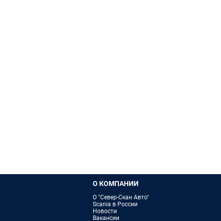
О КОМПАНИИ
О "Север-Скан Авто"
Scania в России
Новости
Вакансии