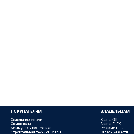
ПОКУПАТЕЛЯМ
ВЛАДЕЛЬЦАМ
Седельные тягачи
Scania OIL
Самосвалы
Scania FLEX
Коммунальная техника
Регламент ТО
Строительная техника Scania
Запасные части