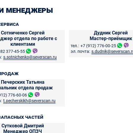
и менеджеры
сервиса
Сотниченко Сергей
Дудник Сергей
джер отдела по работе с
Мастер-приёмщик
клиентами
тел.:
+7 (912) 776-00-25
982 377-45-55
эл. почта:
s.dudnik@severscan.r
:
s.sotnichenko@severscan.ru
продаж
Печерских Татьяна
чальник отдела продаж
912) 776-60-06
:
t.pecherskikh@severscan.ru
запасных частей
Сутковой Дмитрий
Менеджер ОПЗЧ