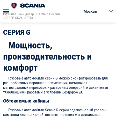
Москва
Официальный дилер SCANIA в России
«СЕВЕР-СКАН АВТО»
Главная
→
Грузовая техника
→
Серии
→
Серия G
→
СЕРИЯ G
Мощность,
производительность и
комфорт
Грузовые автомобили серии G можно сконфигурировать для
разнообразных вариантов применения, начиная от
магистральных перевозок и развозных операций, и заканчивая
тяжелейшими работами в условиях бездорожья.
Обтекаемые кабины
Грузовые автомобили Scania G-серии задают новый уровень
комфорта для водителей, осуществляющих магистральные