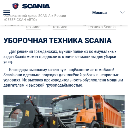
Москва
Официальный дилер SCANIA в России
«СЕВЕР-СКАН АВТО»
Грузовая
Коммунальная
Уборочная
Главная
→
→
→
→
техника
техника
техника Scania
УБОРОЧНАЯ ТЕХНИКА SCANIA
Для решения гражданских, муниципальных коммунальных
задач Scania может предложить отличные машины для уборки
улиц.
Благодаря высокому качеству и надёжности автомобилей
Scania они идеально подходят для тяжёлой работы в непростых
условиях. Их высокая производительность обусловлена мощным
двигателем и высокой грузоподъёмностью.