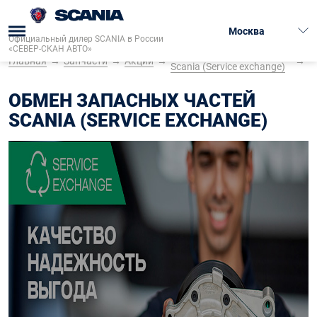
Москва
Официальный дилер SCANIA в России
«СЕВЕР-СКАН АВТО»
Обмен запасных частей
Главная
→
Запчасти
→
Акции
→
→
Scania (Service exchange)
ОБМЕН ЗАПАСНЫХ ЧАСТЕЙ
SCANIA (SERVICE EXCHANGE)