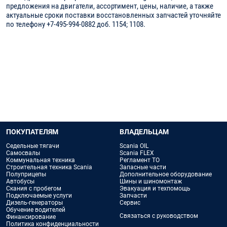
предложения на двигатели, ассортимент, цены, наличие, а также
актуальные сроки поставки восстановленных запчастей уточняйте
по телефону +7-495-994-0882 доб. 1154; 1108.
ПОКУПАТЕЛЯМ
ВЛАДЕЛЬЦАМ
Седельные тягачи
Scania OIL
Самосвалы
Scania FLEX
Коммунальная техника
Регламент ТО
Строительная техника Scania
Запасные части
Полуприцепы
Дополнительное оборудование
Автобусы
Шины и шиномонтаж
Скания с пробегом
Эвакуация и техпомощь
Подключаемые услуги
Запчасти
Дизель-генераторы
Сервис
Обучение водителей
Связаться с руководством
Финансирование
Политика конфиденциальности