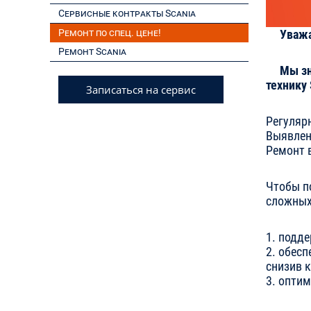
Сервисные контракты Scania
Ремонт по спец. цене!
Уваж
Ремонт Scania
Мы зн
технику
Записаться на сервис
Регуляр
Выявлен
Ремонт 
Чтобы п
сложных 
1. подд
2. обес
снизив 
3. опти