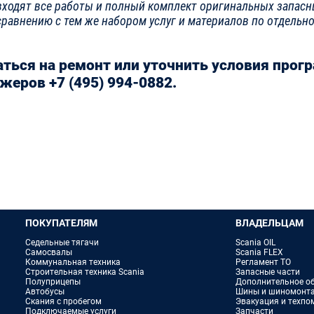
входят все работы и полный комплект оригинальных запасн
сравнению с тем же набором услуг и материалов по отдельно
аться на ремонт или уточнить условия про
жеров +7 (495) 994-0882.
ПОКУПАТЕЛЯМ
ВЛАДЕЛЬЦАМ
Седельные тягачи
Scania OIL
Самосвалы
Scania FLEX
Коммунальная техника
Регламент ТО
Строительная техника Scania
Запасные части
Полуприцепы
Дополнительное о
Автобусы
Шины и шиномонт
Скания с пробегом
Эвакуация и техп
Подключаемые услуги
Запчасти