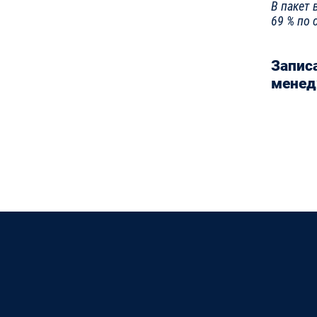
В пакет 
69 % по 
Запис
менед