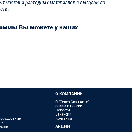
ых частей и расходных материалов с выгодой до
сти.
граммы Вы можете у наших
О КОМПАНИИ
О "Север-Скан Авто"
Scania в России
Новости
Вакансии
борудование
Контакты
аж
АКЦИИ
омощь