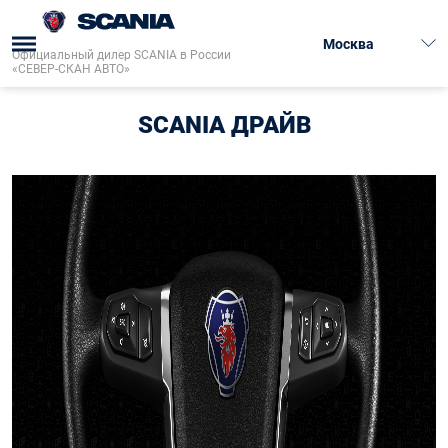
Москва
Официальный дилер SCANIA в России
«СЕВЕР-СКАН АВТО»
Главная
→
Финансирование
→
Scania Драйв
→
SCANIA ДРАЙВ